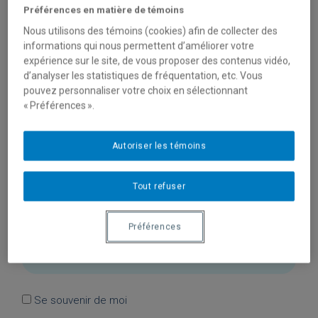
Préférences en matière de témoins
Important : En aucun cas tes informations ne seront
communiquées à autrui.
Nous utilisons des témoins (cookies) afin de collecter des
informations qui nous permettent d’améliorer votre
expérience sur le site, de vous proposer des contenus vidéo,
d’analyser les statistiques de fréquentation, etc. Vous
pouvez personnaliser votre choix en sélectionnant
« Préférences ».
J’ai déjà un profil
Se connecter
Autoriser les témoins
Identifiant ou adresse e-mail
Tout refuser
Préférences
Mot de passe
Se souvenir de moi