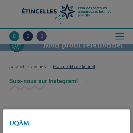
Mon profil relationnel
Accueil
>
Jeunes
>
Mon profil relationnel
Suis-nous sur Instagram!
Connecte-toi à ton compte pour compléter le profil
relationnel personnalisé.